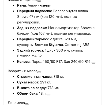
Рама:
Алюминиевая.
Передняя подвеска:
Перевернутая вилка
Showa 47 мм (ход 120 мм), полные
регулировки.
Задняя подвеска:
Моноамортизатор Showa с
бачком (ход 107 мм), полные регулировки.
Передний тормоз:
2 диска 320 мм,
суппорты
Brembo Stylema
, Cornering ABS.
Задний тормоз:
1 диск 300 мм, суппорт
Brembo M4.32.
Колеса:
Перед 150/80 R17; Зад 240/50 R16.
Габариты и масса
Снаряженная масса:
318 кг.
Сухая масса:
291 кг.
Высота по седлу:
773 мм.
Объем бака:
18 л.
Динамика