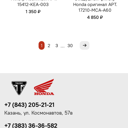
15412-KEA-003
Honda оригинал АРТ.
17210-MCA-A60
1 350 ₽
4 850 ₽
1
2
3
30
…
+7 (843) 205-21-21
Казань, ул. Космонавтов, 57в
+7 (383) 36-36-582