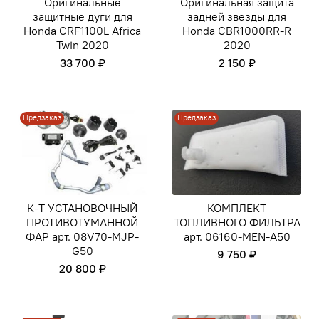
Оригинальные
Оригинальная защита
защитные дуги для
задней звезды для
Honda CRF1100L Africa
Honda CBR1000RR-R
Twin 2020
2020
33 700 ₽
2 150 ₽
Предзаказ
Предзаказ
К-Т УСТАНОВОЧНЫЙ
КОМПЛЕКТ
ПРОТИВОТУМАННОЙ
ТОПЛИВНОГО ФИЛЬТРА
ФАР арт. 08V70-MJP-
арт. 06160-MEN-A50
G50
9 750 ₽
20 800 ₽