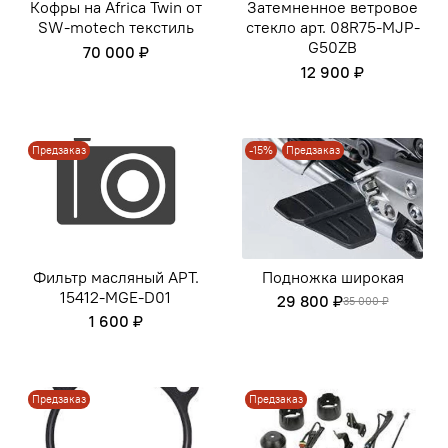
Кофры на Africa Twin от
Затемненное ветровое
SW-motech текстиль
стекло арт. 08R75-MJP-
G50ZB
70 000 ₽
12 900 ₽
Предзаказ
-15%
Предзаказ
Фильтр масляный АРТ.
Подножка широкая
15412-MGE-D01
29 800 ₽
35 000 ₽
1 600 ₽
Предзаказ
Предзаказ