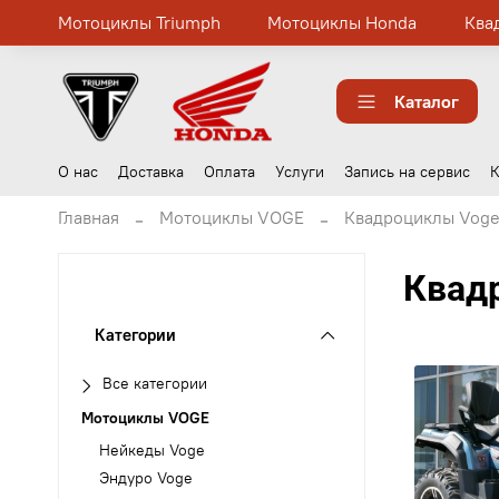
Мотоциклы Triumph
Мотоциклы Honda
Ква
Каталог
О нас
Доставка
Оплата
Услуги
Запись на сервис
К
Главная
Мотоциклы VOGE
Квадроциклы Vog
Квад
Категории
Все категории
Мотоциклы VOGE
Нейкеды Voge
Эндуро Voge