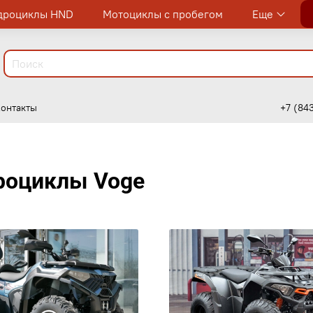
дроциклы HND
Мотоциклы с пробегом
Еще
онтакты
+7 (84
e
роциклы Voge