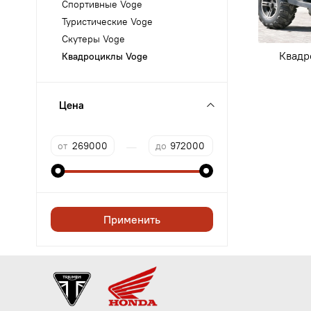
Спортивные Voge
Туристические Voge
Скутеры Voge
Квадр
Квадроциклы Voge
Цена
—
от
до
Применить