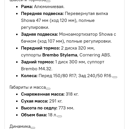
Рама:
Алюминиевая.
Передняя подвеска:
Перевернутая вилка
Showa 47 мм (ход 120 мм), полные
регулировки.
Задняя подвеска:
Моноамортизатор Showa с
бачком (ход 107 мм), полные регулировки.
Передний тормоз:
2 диска 320 мм,
суппорты
Brembo Stylema
, Cornering ABS.
Задний тормоз:
1 диск 300 мм, суппорт
Brembo M4.32.
Колеса:
Перед 150/80 R17; Зад 240/50 R16.
Габариты и масса
Снаряженная масса:
318 кг.
Сухая масса:
291 кг.
Высота по седлу:
773 мм.
Объем бака:
18 л.
Динамика