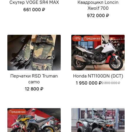
Скутер VOGE SR4 MAX
Квадроцикл Loncin
Xwolf 700
661 000 ₽
972 000 ₽
-18%
Предзаказ
Перчатки RSD Truman
Honda NT1100DN (DCT)
camo
1 950 000 ₽
2 390 000 ₽
12 800 ₽
Предзаказ