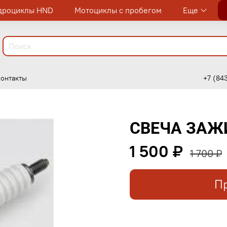
дроциклы HND
Мотоциклы с пробегом
Еще
онтакты
+7 (84
СВЕЧА ЗАЖ
1 500 ₽
1 700 ₽
П