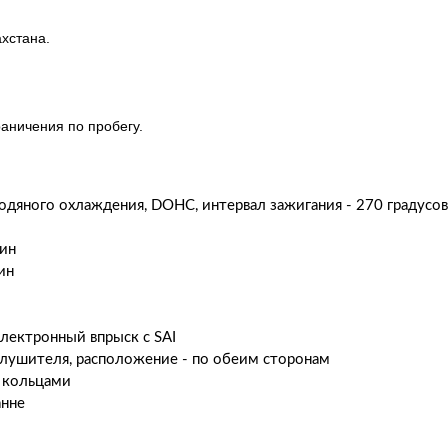
ахстана.
аничения по пробегу.
яного охлаждения, DOHC, интервал зажигания - 270 градусов
ин
ин
тронный впрыск с SAI
шителя, расположение - по обеим сторонам
 кольцами
анне