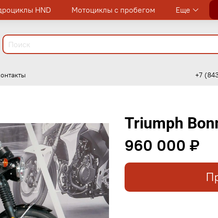
дроциклы HND
Мотоциклы с пробегом
Еще
онтакты
+7 (84
Triumph Bonn
960 000 ₽
П